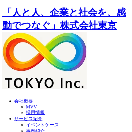
「人と人、企業と社会を、感
動でつなぐ」株式会社東京
会社概要
MVV
採用情報
サービス紹介
イベントケース
事例紹介