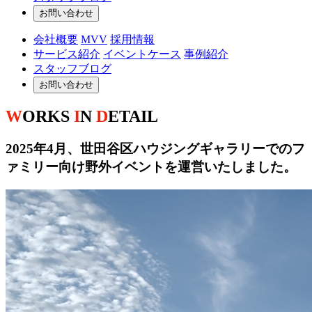
お問い合わせ
会社概要
MVV
採用情報
サービス紹介
イベントケース
事例紹介
スタッフブログ
お問い合わせ
W
ORKS
I
N
D
ETAIL
2025年4月、世田谷区ハウジングギャラリーでのフ
ァミリー向け野外イベントを運営いたしました。