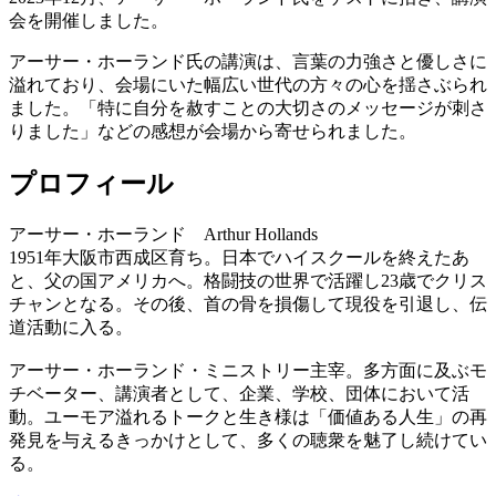
会を開催しました。
アーサー・ホーランド氏の講演は、言葉の力強さと優しさに
溢れており、会場にいた幅広い世代の方々の心を揺さぶられ
ました。「特に自分を赦すことの大切さのメッセージが刺さ
りました」などの感想が会場から寄せられました。
プロフィール
アーサー・ホーランド Arthur Hollands
1951年大阪市西成区育ち。日本でハイスクールを終えたあ
と、父の国アメリカへ。格闘技の世界で活躍し23歳でクリス
チャンとなる。その後、首の骨を損傷して現役を引退し、伝
道活動に入る。
アーサー・ホーランド・ミニストリー主宰。多方面に及ぶモ
チベーター、講演者として、企業、学校、団体において活
動。ユーモア溢れるトークと生き様は「価値ある人生」の再
発見を与えるきっかけとして、多くの聴衆を魅了し続けてい
る。