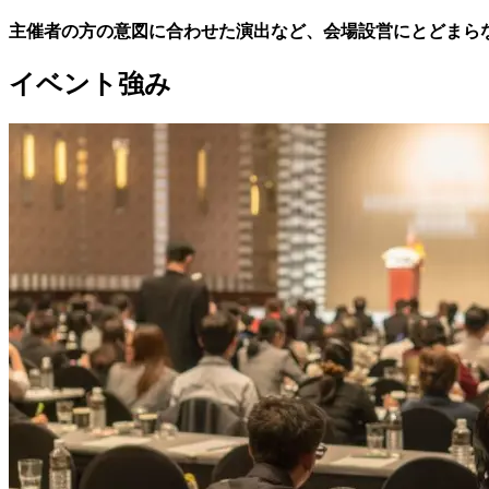
主催者の​方の​意図に​合わせた​演出など、​会場設営にとどまらな
イベント強み