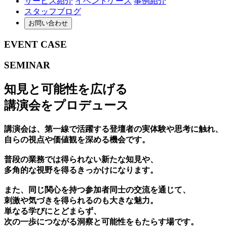
サービス紹介
イベントケース
事例紹介
スタッフブログ
お問い合わせ
EVENT CASE
SEMINAR
知見と​可能性を​広げる
講演会を​プロデュース
講演会は、​第一線で​活躍する​登壇者の​実体験や​思考に​触れ、
自らの​視点や​価値観を​深める​機会です。
普段の​業務では​得られない​新たな​知見や、
​多角的な​視野を​得る​きっかけに​なります。
また、​同じ​関心を​持つ参加者同士の​交流を​通じて、
刺激や​気づきを​得られるのも​大きな​魅力。
単なる​学びにとどまらず、
次の​一歩に​つながる​洞察と​可能性を​もたらす場です。